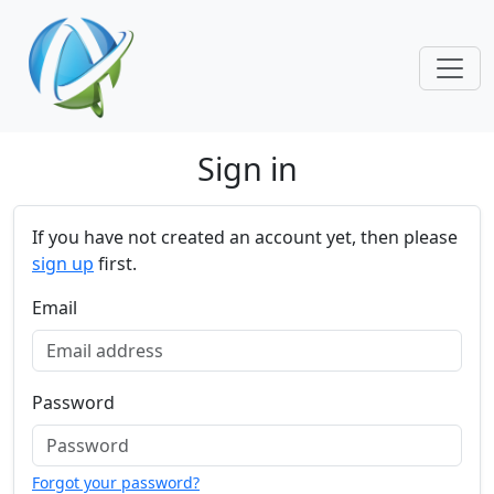
Skip navigation
Sign in
If you have not created an account yet, then please
sign up
first.
Email
Password
Forgot your password?